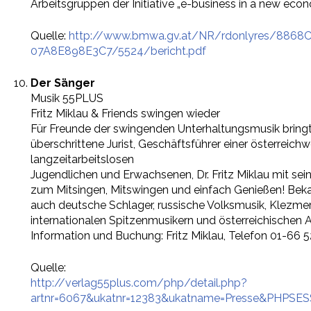
Arbeitsgruppen der Initiative „e-business in a new eco
Quelle:
http://www.bmwa.gv.at/NR/rdonlyres/8868
07A8E898E3C7/5524/bericht.pdf
Der Sänger
Musik 55PLUS
Fritz Miklau & Friends swingen wieder
Für Freunde der swingenden Unterhaltungsmusik bringt
überschrittene Jurist, Geschäftsführer einer österreich
langzeitarbeitslosen
Jugendlichen und Erwachsenen, Dr. Fritz Miklau mit sei
zum Mitsingen, Mitswingen und einfach Genießen! Bek
auch deutsche Schlager, russische Volksmusik, Klezme
internationalen Spitzenmusikern und österreichische
Information und Buchung: Fritz Miklau, Telefon 01-66 
Quelle:
http://verlag55plus.com/php/detail.php?
artnr=6067&ukatnr=12383&ukatname=Presse&PHPSES