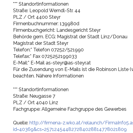
*** Standortinformationen
Straße: Leopold Werndl-Str. 44
PLZ / Ort 4400 Steyr
Firmenbuchnummer: 139980d
Firmenbuchgericht: Landesgericht Steyr
Behörde gem. ECG: Magistrat der Stadt Linz/Donau
Magistrat der Stadt Steyr
Telefon:* Telefon 07252/521990
Telefax:* Fax 0725252199033
E-Mail:* E-Mail as-steyr@as-steyr.at
Für die Zusendung von E-Mails ist die Robinson Liste (w
beachten. Nähere Informationen
*** Standortinformationen
Straße: Neugasse 7
PLZ / Ort 4040 Linz
Fachgruppe: Allgemeine Fachgruppe des Gewerbes
Quelle:
http://firmena-z.wko.at/relaunch/FirmaInfo5.
id=40369&cs=257124544827284028814778021809