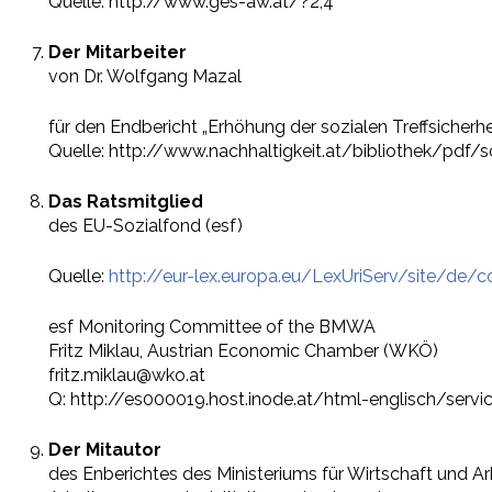
Quelle: http://www.ges-aw.at/?2,4
Der Mitarbeiter
von Dr. Wolfgang Mazal
für den Endbericht „Erhöhung der sozialen Treffsicherhe
Quelle: http://www.nachhaltigkeit.at/bibliothek/pdf/so
Das Ratsmitglied
des EU-Sozialfond (esf)
Quelle:
http://eur-lex.europa.eu/LexUriServ/site/d
esf Monitoring Committee of the BMWA
Fritz Miklau, Austrian Economic Chamber (WKÖ)
fritz.miklau@wko.at
Q: http://es000019.host.inode.at/html-englisch/servic
Der Mitautor
des Enberichtes des Ministeriums für Wirtschaft und Ar