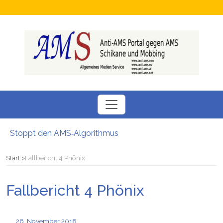
Stoppt den AMS‑Algorithmus
Neuer SÖBSA inservice Feldbach
Neue Perspektiven für Menschen auf der Suche nach einem Arbeitsplatz
Start
Fallbericht 4 Phönix
Chamäleon Verdacht auf Fördermittel-Missbrauch bei Job-Vermittler
Hokuspokus beim AMS: Esoterische Job-Beratungen
Fallbericht 4 Phönix
Bezüge gesperrt Junge Familie stand vor dem Nichts: Kritik am AMS
Stoppt den AMS‑Algorithmus
26. November 2018