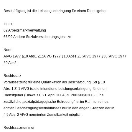
Beschäftigung ist die Leistungserbringung für einen Dienstgeber
Index
62 Arbeitsmarktverwaltung
66/02 Andere Sozialversicherungsgesetze
Norm
AlVG 1977 §10 Abs1 Z1; AlVG 1977 §10 Abs1 Z3; AlVG 1977 §38; AlVG 1977
§9 Abs2;
Rechtssatz
Voraussetzung für eine Qualifikation als Beschäftigung iSd § 10
Abs. 1 Z. 1 AlVG ist die intendierte Leistungserbringung für einen
Dienstgeber (Hinweis E 21. April 2004, Zl. 2003/08/0200). Eine
zusätzliche „sozialpädagogische Betreuung“ ist im Rahmen eines
echten Beschäftigungsverhältnisses nur in den engen Grenzen der in
§ 9 Abs. 2 AlVG normierten Zumutbarkeit möglich.
Rechtssatznummer