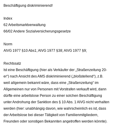
Beschäftigung diskriminierend!
Index
62 Arbeitsmarktverwaltung
66/02 Andere Sozialversicherungsgesetze
Norm
AlVG 1977 §10 Abs1; AlVG 1977 §38; AlVG 1977 §9;
Rechtssatz
Ist eine Beschäftigung (hier als Verkäufer der „Straßenzeitung 20-
er“) nach Ansicht des AMS diskriminierend („bloßstellend“), z.B.
weil allgemein bekannt wäre, dass eine „Straßenzeitung“ im
Allgemeinen nur von Personen mit Vorstrafen verkauft wird, dann
dürfte eine arbeitslose Person zu einer solchen Beschäftigung
unter Androhung der Sanktion des § 10 Abs. 1 AlVG nicht verhalten
werden (hier: unabhängig davon, wie wahrscheinlich es ist, dass
der Arbeitslose bei dieser Tätigkeit von Familienmitgliedern,
Freunden oder sonstigen Bekannten angetroffen werden könnte).