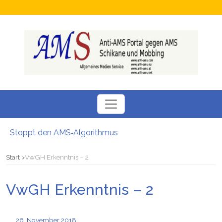
Stoppt den AMS‑Algorithmus
Neuer SÖBSA inservice Feldbach
Neue Perspektiven für Menschen auf der Suche nach einem Arbeitsplatz
Start
VwGH Erkenntnis – 2
Chamäleon Verdacht auf Fördermittel-Missbrauch bei Job-Vermittler
Hokuspokus beim AMS: Esoterische Job-Beratungen
VwGH Erkenntnis – 2
Bezüge gesperrt Junge Familie stand vor dem Nichts: Kritik am AMS
Stoppt den AMS‑Algorithmus
26. November 2018