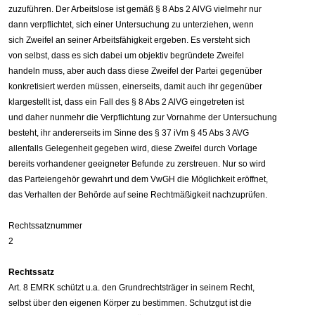
zuzuführen. Der Arbeitslose ist gemäß § 8 Abs 2 AlVG vielmehr nur
dann verpflichtet, sich einer Untersuchung zu unterziehen, wenn
sich Zweifel an seiner Arbeitsfähigkeit ergeben. Es versteht sich
von selbst, dass es sich dabei um objektiv begründete Zweifel
handeln muss, aber auch dass diese Zweifel der Partei gegenüber
konkretisiert werden müssen, einerseits, damit auch ihr gegenüber
klargestellt ist, dass ein Fall des § 8 Abs 2 AlVG eingetreten ist
und daher nunmehr die Verpflichtung zur Vornahme der Untersuchung
besteht, ihr andererseits im Sinne des § 37 iVm § 45 Abs 3 AVG
allenfalls Gelegenheit gegeben wird, diese Zweifel durch Vorlage
bereits vorhandener geeigneter Befunde zu zerstreuen. Nur so wird
das Parteiengehör gewahrt und dem VwGH die Möglichkeit eröffnet,
das Verhalten der Behörde auf seine Rechtmäßigkeit nachzuprüfen.
Rechtssatznummer
2
Rechtssatz
Art. 8 EMRK schützt u.a. den Grundrechtsträger in seinem Recht,
selbst über den eigenen Körper zu bestimmen. Schutzgut ist die