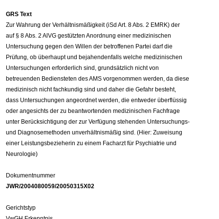
GRS Text
Zur Wahrung der Verhältnismäßigkeit (iSd Art. 8 Abs. 2 EMRK) der
auf § 8 Abs. 2 AlVG gestützten Anordnung einer medizinischen
Untersuchung gegen den Willen der betroffenen Partei darf die
Prüfung, ob überhaupt und bejahendenfalls welche medizinischen
Untersuchungen erforderlich sind, grundsätzlich nicht von
betreuenden Bediensteten des AMS vorgenommen werden, da diese
medizinisch nicht fachkundig sind und daher die Gefahr besteht,
dass Untersuchungen angeordnet werden, die entweder überflüssig
oder angesichts der zu beantwortenden medizinischen Fachfrage
unter Berücksichtigung der zur Verfügung stehenden Untersuchungs-
und Diagnosemethoden unverhältnismäßig sind. (Hier: Zuweisung
einer Leistungsbezieherin zu einem Facharzt für Psychiatrie und
Neurologie)
Dokumentnummer
JWR/2004080059/20050315X02
Gerichtstyp
VwGH Erkenntnis