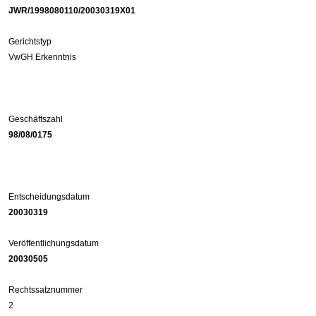
JWR/1998080110/20030319X01
Gerichtstyp
VwGH Erkenntnis
Geschäftszahl
98/08/0175
Entscheidungsdatum
20030319
Veröffentlichungsdatum
20030505
Rechtssatznummer
2