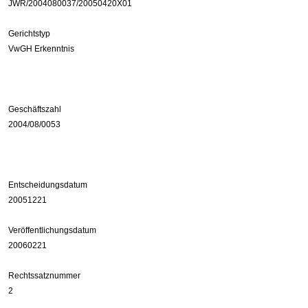
JWR/2004080037/20050420X01
Gerichtstyp
VwGH Erkenntnis
Geschäftszahl
2004/08/0053
Entscheidungsdatum
20051221
Veröffentlichungsdatum
20060221
Rechtssatznummer
2