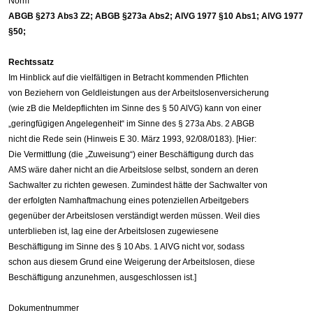
Norm
ABGB §273 Abs3 Z2; ABGB §273a Abs2; AlVG 1977 §10 Abs1; AlVG 1977
§50;
Rechtssatz
Im Hinblick auf die vielfältigen in Betracht kommenden Pflichten
von Beziehern von Geldleistungen aus der Arbeitslosenversicherung
(wie zB die Meldepflichten im Sinne des § 50 AlVG) kann von einer
„geringfügigen Angelegenheit“ im Sinne des § 273a Abs. 2 ABGB
nicht die Rede sein (Hinweis E 30. März 1993, 92/08/0183). [Hier:
Die Vermittlung (die „Zuweisung“) einer Beschäftigung durch das
AMS wäre daher nicht an die Arbeitslose selbst, sondern an deren
Sachwalter zu richten gewesen. Zumindest hätte der Sachwalter von
der erfolgten Namhaftmachung eines potenziellen Arbeitgebers
gegenüber der Arbeitslosen verständigt werden müssen. Weil dies
unterblieben ist, lag eine der Arbeitslosen zugewiesene
Beschäftigung im Sinne des § 10 Abs. 1 AlVG nicht vor, sodass
schon aus diesem Grund eine Weigerung der Arbeitslosen, diese
Beschäftigung anzunehmen, ausgeschlossen ist.]
Dokumentnummer