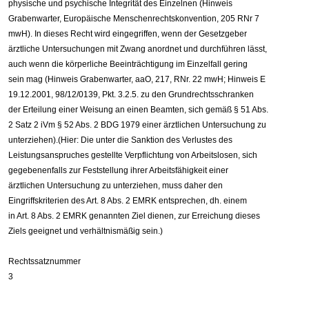
physische und psychische Integrität des Einzelnen (Hinweis
Grabenwarter, Europäische Menschenrechtskonvention, 205 RNr 7
mwH). In dieses Recht wird eingegriffen, wenn der Gesetzgeber
ärztliche Untersuchungen mit Zwang anordnet und durchführen lässt,
auch wenn die körperliche Beeinträchtigung im Einzelfall gering
sein mag (Hinweis Grabenwarter, aaO, 217, RNr. 22 mwH; Hinweis E
19.12.2001, 98/12/0139, Pkt. 3.2.5. zu den Grundrechtsschranken
der Erteilung einer Weisung an einen Beamten, sich gemäß § 51 Abs.
2 Satz 2 iVm § 52 Abs. 2 BDG 1979 einer ärztlichen Untersuchung zu
unterziehen).(Hier: Die unter die Sanktion des Verlustes des
Leistungsanspruches gestellte Verpflichtung von Arbeitslosen, sich
gegebenenfalls zur Feststellung ihrer Arbeitsfähigkeit einer
ärztlichen Untersuchung zu unterziehen, muss daher den
Eingriffskriterien des Art. 8 Abs. 2 EMRK entsprechen, dh. einem
in Art. 8 Abs. 2 EMRK genannten Ziel dienen, zur Erreichung dieses
Ziels geeignet und verhältnismäßig sein.)
Rechtssatznummer
3