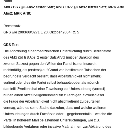
Norm
AlVG 1977 §8 Abs2 erster Satz; AlVG 1977 §8 Abs2 letzter Satz; MRK Art8
Abs2; MRK Art8;
Rechtssatz
GRS wie 2003/08/0271 E 20. Oktober 2004 RS 5
GRS Text
Die Anordnung einer medizinischen Untersuchung durch Bedienstete
des AMS iSd § 8 Abs. 2 erster Satz AlVG (mit der Sanktion des
zweiten Satzes) gegen den Willen der Partei ist nur insoweit
rechtmäßig, als (erstens) auf Grund von bestimmten Tatsachen der
begründete Verdacht besteht, dass Arbeitsfähigkeit nicht (mehr)
vorliegt oder dies die Partei selbst behauptet oder als möglich
darstellt. Zweitens hat eine Zuweisung zur Untersuchung (vorerst)
nur an einen Arzt für Allgemeinmedizin zu erfolgen. Soweit dieser
die Frage der Arbeitsfähigkeit nicht abschließend zu beurteilen
vermag, wäre es seine Sache darzutun, dass und welche weiteren
Untersuchungen durch Fachärzte oder – gegebenenfalls – welche die
Partei in höherem Maß belastenden Untersuchungen, wie z.B.
bildgebende Verfahren oder invasive Maßnahmen, zur Abklärung des