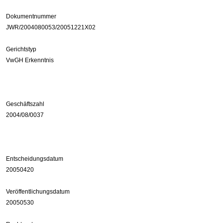
Dokumentnummer
JWR/2004080053/20051221X02
Gerichtstyp
VwGH Erkenntnis
Geschäftszahl
2004/08/0037
Entscheidungsdatum
20050420
Veröffentlichungsdatum
20050530