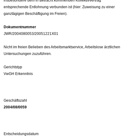
insbesondere dem in Betracht kommenden Kollektivvertrag
entsprechende Entlohnung verbunden ist (hier: Zuweisung zu einer
ganztägigen Beschäftigung im Freien).
Dokumentnummer
JWR/2004080053/20051221X01
Nicht im freien Belieben des Arbeitsmarktservice, Arbeitslose ärztlichen
Untersuchungen zuzuführen.
Gerichtstyp
VwGH Erkenntnis
Geschäftszahl
2004/08/0059
Entscheidungsdatum