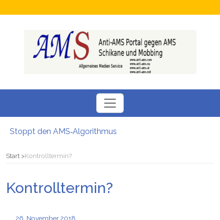
Stoppt den AMS‑Algorithmus
Neuer SÖBSA inservice Feldbach
Neue Perspektiven für Menschen auf der Suche nach einem Arbeitsplatz
Start
Kontrolltermin?
Chamäleon Verdacht auf Fördermittel-Missbrauch bei Job-Vermittler
Hokuspokus beim AMS: Esoterische Job-Beratungen
Kontrolltermin?
Bezüge gesperrt Junge Familie stand vor dem Nichts: Kritik am AMS
26. November 2018