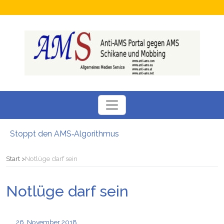
Stoppt den AMS‑Algorithmus
Neuer SÖBSA inservice Feldbach
Neue Perspektiven für Menschen auf der Suche nach einem Arbeitsplatz
Start
Notlüge darf sein
Chamäleon Verdacht auf Fördermittel-Missbrauch bei Job-Vermittler
Hokuspokus beim AMS: Esoterische Job-Beratungen
Notlüge darf sein
Bezüge gesperrt Junge Familie stand vor dem Nichts: Kritik am AMS
26. November 2018