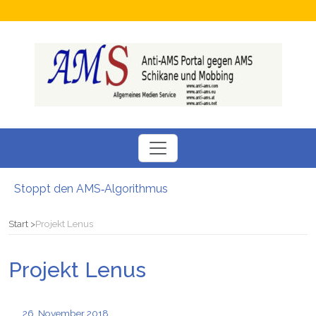
Stoppt den AMS‑Algorithmus
Neuer SÖBSA inservice Feldbach
Neue Perspektiven für Menschen auf der Suche nach einem Arbeitsplatz
Start
Projekt Lenus
Chamäleon Verdacht auf Fördermittel-Missbrauch bei Job-Vermittler
Hokuspokus beim AMS: Esoterische Job-Beratungen
Projekt Lenus
Bezüge gesperrt Junge Familie stand vor dem Nichts: Kritik am AMS
26. November 2018