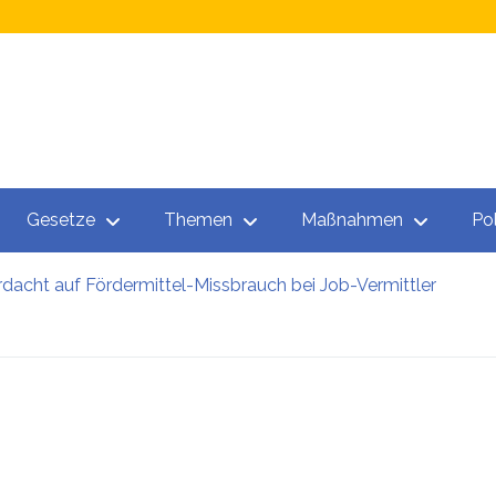
Gesetze
Themen
Maßnahmen
Pol
acht auf Fördermittel-Missbrauch bei Job-Vermittler
 AMS: Esoterische Job-Beratungen
ge Familie stand vor dem Nichts: Kritik am AMS
gorithmus
inservice Feldbach
n für Menschen auf der Suche nach einem Arbeitsplatz