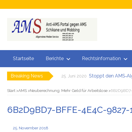
Startseite
Berichte
Rechtsinfomation
Breaking News
Stoppt den AMS‑Al
25. Juni 2020
Neuer SÖBSA 
29. November 2019
Neue Perspektive
17. Oktober 2019
Start
AMS
Neuberechnung: Mehr Geld für Arbeitslose
6B2D9BD7-
Chamäleon Verd
3. September 2019
Hokuspokus beim
26. August 2019
6B2D9BD7-BFFE-4E4C-9827-
Bezüge gesperrt Jun
24. Juni 2019
25. November 2018