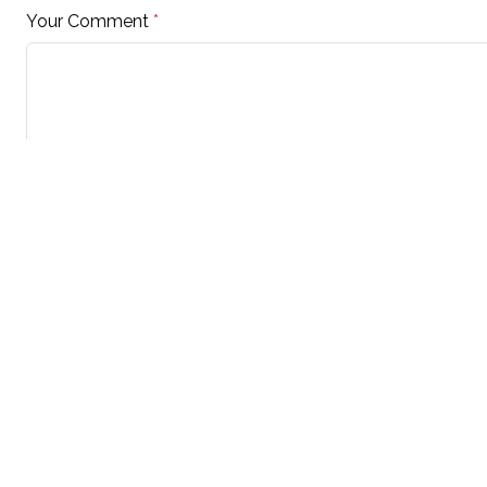
Your Comment
*
Your Name
*
Your Email
*