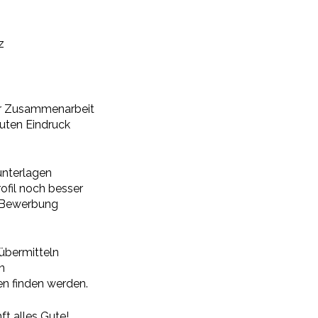
z
ner Zusammenarbeit
uten Eindruck
unterlagen
ofil noch besser
e Bewerbung
 übermitteln
on
en finden werden.
ft alles Gute!