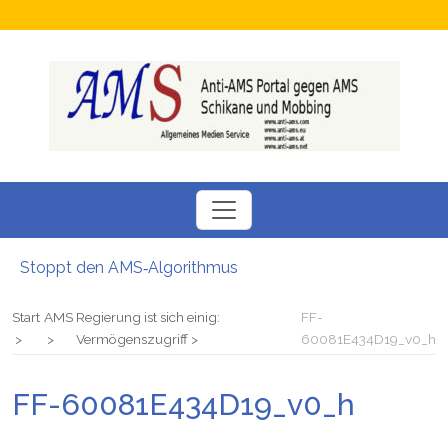
Stoppt den AMS‑Algorithmus
Neuer SÖBSA inservice Feldbach
Neue Perspektiven für Menschen auf der Suche nach einem Arbeitsplatz
Start
AMS
Regierung ist sich einig:
FF-
Chamäleon Verdacht auf Fördermittel-Missbrauch bei Job-Vermittler
Vermögenszugriff
60081E434D19_v0_h
Hokuspokus beim AMS: Esoterische Job-Beratungen
Bezüge gesperrt Junge Familie stand vor dem Nichts: Kritik am AMS
FF-60081E434D19_v0_h