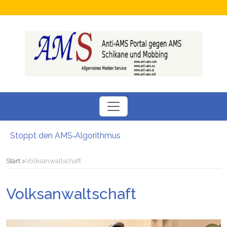
Stoppt den AMS‑Algorithmus
Neuer SÖBSA inservice Feldbach
Neue Perspektiven für Menschen auf der Suche nach einem Arbeitsplatz
Start
Volksanwaltschaft
Chamäleon Verdacht auf Fördermittel-Missbrauch bei Job-Vermittler
Hokuspokus beim AMS: Esoterische Job-Beratungen
Volksanwaltschaft
Bezüge gesperrt Junge Familie stand vor dem Nichts: Kritik am AMS