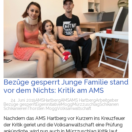
Bezüge gesperrt Junge Familie stand
vor dem Nichts: Kritik am AMS
24. Juni 2019
AMS
Hartberg
AMS
AMS Hartberg
Arbeitgeber
Bezüge gesperrt
Eigeninitiative
Mogg
Mürzzuschlag
Schikanen
Schikanieren
Thorsten Mogg
Volksanwaltschaft
Nachdem das AMS Hartberg vor Kurzem ins Kreuzfeuer
der Kritik geriet und die Volksanwaltschaft eine Prüfung
ankündigte, wird nun auch in Mürzzuschlag Kritik laut.