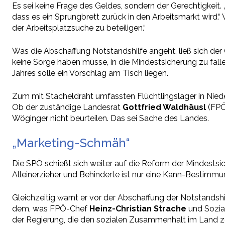
Es sei keine Frage des Geldes, sondern der Gerechtigkeit. 
dass es ein Sprungbrett zurück in den Arbeitsmarkt wird.“
der Arbeitsplatzsuche zu beteiligen.“
Was die Abschaffung Notstandshilfe angeht, ließ sich de
keine Sorge haben müsse, in die Mindestsicherung zu fall
Jahres solle ein Vorschlag am Tisch liegen.
Zum mit Stacheldraht umfassten Flüchtlingslager in Niede
Ob der zuständige Landesrat
Gottfried Waldhäusl
(FPÖ
Wöginger nicht beurteilen. Das sei Sache des Landes.
„Marketing-Schmäh“
Die SPÖ schießt sich weiter auf die Reform der Mindests
Alleinerzieher und Behinderte ist nur eine Kann-Bestimmun
Gleichzeitig warnt er vor der Abschaffung der Notstandshi
dem, was FPÖ-Chef
Heinz-Christian Strache
und Sozia
der Regierung, die den sozialen Zusammenhalt im Land ze