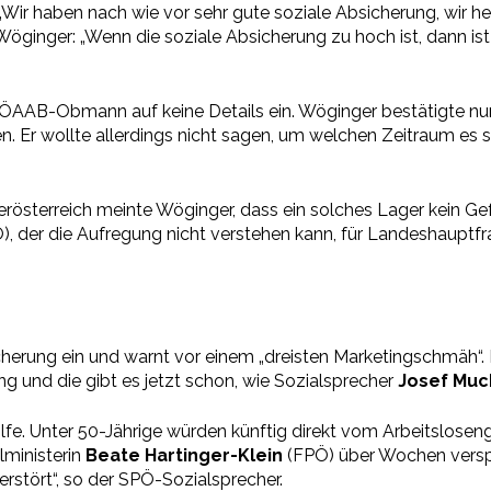
„Wir haben nach wie vor sehr gute soziale Absicherung, wir hel
 Wöginger: „Wenn die soziale Absicherung zu hoch ist, dann ist
r ÖAAB-Obmann auf keine Details ein. Wöginger bestätigte nu
en. Er wollte allerdings nicht sagen, um welchen Zeitraum e
rösterreich meinte Wöginger, dass ein solches Lager kein Gef
), der die Aufregung nicht verstehen kann, für Landeshauptf
icherung ein und warnt vor einem „dreisten Marketingschmäh“
g und die gibt es jetzt schon, wie Sozialsprecher
Josef Muc
lfe. Unter 50-Jährige würden künftig direkt vom Arbeitsloseng
lministerin
Beate Hartinger-Klein
(FPÖ) über Wochen verspr
rstört“, so der SPÖ-Sozialsprecher.