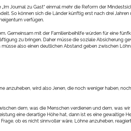
e „Im Journal zu Gast“ einmal mehr die Reform der Mindestsi
lt. So können sich die Länder künftig erst nach drei Jahren
hneigentum verfügen.
. Gemeinsam mit der Familienbeihilfe würden für eine fünf
igung zu bringen. Daher müsse die soziale Absicherung gewäh
.“ Es müsse also einen deutlichen Abstand geben zwischen Löh
e anzuheben, wird also Jenen, die noch weniger haben, noch
wischen dem, was die Menschen verdienen und dem, was wir a
leistung eine derartige Höhe hat, dann ist es eine gewaltig
die Frage, ob es nicht sinnvoller wäre, Löhne anzuheben, reagi