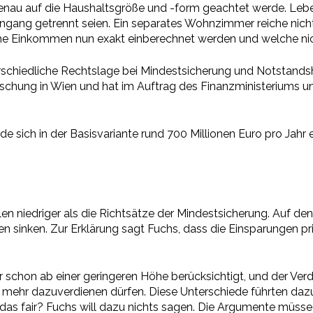
s genau auf die Haushaltsgröße und -form geachtet werde. Leb
gang getrennt seien. Ein separates Wohnzimmer reiche nicht au
e Einkommen nun exakt einberechnet werden und welche nic
schiedliche Rechtslage bei Mindestsicherung und Notstandshil
schung in Wien und hat im Auftrag des Finanzministeriums un
de sich in der Basisvariante rund 700 Millionen Euro pro Jah
llen niedriger als die Richtsätze der Mindestsicherung. Auf den
en sinken. Zur Erklärung sagt Fuchs, dass die Einsparungen p
schon ab einer geringeren Höhe berücksichtigt, und der Verd
ehr dazuverdienen dürfen. Diese Unterschiede führten dazu, 
st das fair? Fuchs will dazu nichts sagen. Die Argumente müss