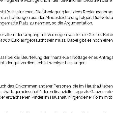
 Frage eine wichtige und in den öffentlichen Debatten bisher
dshilfe zu streichen. Die Überlegung laut dem Regierungsprog
den Leistungen aus der Mindestsicherung folgen. Die Notsta
 Hängematte Platz zu nehmen, so die Argumentation.
Vor allem der Umgang mit Vermögen spaltet die Geister. Bei d
 4000 Euro aufgebraucht sein muss. Dabei gibt es noch eine
 dass bei der Beurteilung der finanziellen Notlage eines Antra
, der gut verdient, erhält weniger Leistungen.
s auch das Einkommen anderer Personen, die im Haushalt lebe
tschaftsgemeinschaft“ deren finanzielle Lage als Ganzes relev
er erwachsenen Kinder im Haushalt in irgendeiner Form mitber