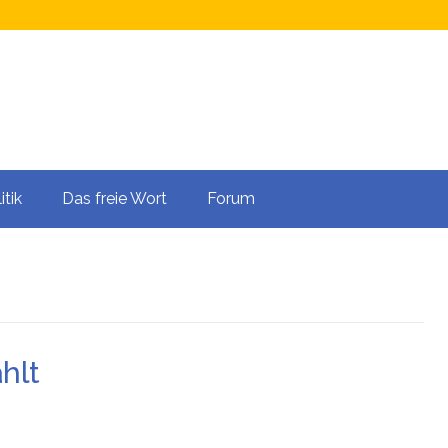
itik
Das freie Wort
Forum
hlt