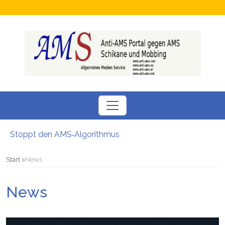
Neuer SÖBSA inservice Feldbach
Neue Perspektiven für Menschen auf der Suche nach einem Arbeitsplatz
Chamäleon Verdacht auf Fördermittel-Missbrauch bei Job-Vermittler
Start
News
Hokuspokus beim AMS: Esoterische Job-Beratungen
Bezüge gesperrt Junge Familie stand vor dem Nichts: Kritik am AMS
News
Stoppt den AMS‑Algorithmus