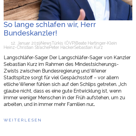
So lange schlafen wir, Herr
Bundeskanzler!
12. Januar 2019
News
Türkis (ÖVP)
Beate Hartinger-Klein
Heinz-Christian Strache
Peter Hacker
Sebastian Kurz
Langschläfer-Sager Der Langschläfer-Sager von Kanzler
Sebastian Kurz im Rahmen des Mindestsicherungs-
Zwists zwischen Bundesregierung und Wiener
Stadtspitze sorgt für viel Gespächsstoff – vor allem
etliche Wiener fühlen sich auf den Schlips getreten. „Ich
glaube nicht, dass es eine gute Entwicklung ist, wenn
immer weniger Menschen in der Früh aufstehen, um zu
arbeiten, und in immer mehr Familien nur…
WEITERLESEN