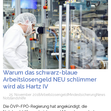
Warum das schwarz-blaue
Arbeitslosengeld NEU schlimmer
wird als Hartz IV
25. November 2018
Arbeitslosengeld
Mindestsicherung
News
Notstandshilfe
Die ÖVP–FPÖ-Regierung hat angekündigt, die