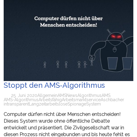
Stoppt den AMS‑Algorithmus
25. Juni 2020
Allgemein
AMS
News
Algorithmus
AMS
AMS-Algorithmus
Arbeitsfähig
Arbeitsmarktservice
Aschbacher
intransparent
Langzeitarbeitslose
Spionage
System
Computer dürfen nicht über Menschen entscheiden!
Dieses System wurde ohne öffentliche Debatte
entwickelt und präsentiert. Die Zivilgesellschaft war in
diesen Prozess nicht eingebunden und bis heute fehlt es