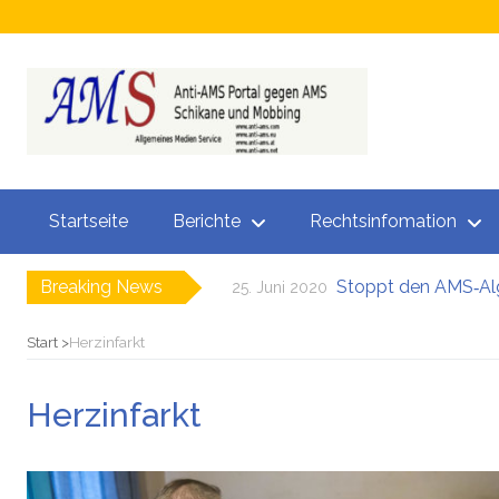
Startseite
Berichte
Rechtsinfomation
Breaking News
Stoppt den AMS‑Al
25. Juni 2020
Neuer SÖBSA 
29. November 2019
Neue Perspektive
17. Oktober 2019
Start
Herzinfarkt
Chamäleon Verd
3. September 2019
Hokuspokus beim
26. August 2019
Herzinfarkt
Bezüge gesperrt Jun
24. Juni 2019
Stoppt den AMS‑Al
25. Juni 2020