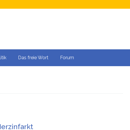
itik
Das freie Wort
Forum
erzinfarkt