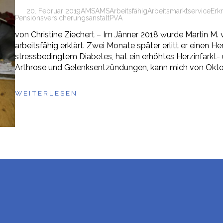
20. Februar 2019
AMS
AMS
Arbeitsfähig
Arbeitsmarktservice
Erk
Pensionsversicherungsanstalt
PVA
von Christine Ziechert – Im Jänner 2018 wurde Martin M. 
arbeitsfähig erklärt. Zwei Monate später erlitt er einen Her
stressbedingtem Diabetes, hat ein erhöhtes Herzinfarkt- 
Arthrose und Gelenksentzündungen, kann mich von Okto
WEITERLESEN