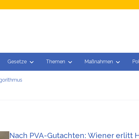
Gesetze
Themen
Maßnahmen
Pol
gorithmus
inservice Feldbach
n für Menschen auf der Suche nach einem Arbeitsplatz
acht auf Fördermittel-Missbrauch bei Job-Vermittler
 AMS: Esoterische Job-Beratungen
ge Familie stand vor dem Nichts: Kritik am AMS
gorithmus
Nach PVA-Gutachten: Wiener erlitt H