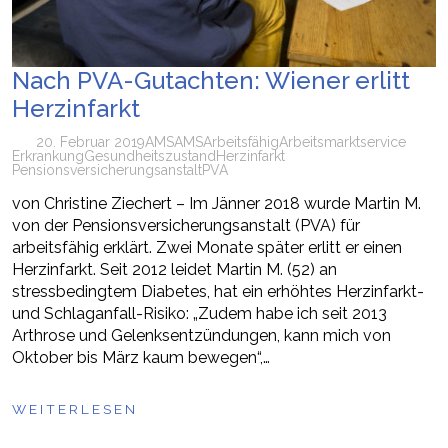
Nach PVA-Gutachten: Wiener erlitt
Herzinfarkt
20. Februar 2019
AMS
AMS
Arbeitsfähig
Arbeitsmarktservice
Erkrankung
Gesundheitszustand
Herzinfarkt
Pensionsversicherungsanstalt
PVA
von Christine Ziechert – Im Jänner 2018 wurde Martin M.
von der Pensionsversicherungsanstalt (PVA) für
arbeitsfähig erklärt. Zwei Monate später erlitt er einen
Herzinfarkt. Seit 2012 leidet Martin M. (52) an
stressbedingtem Diabetes, hat ein erhöhtes Herzinfarkt-
und Schlaganfall-Risiko: „Zudem habe ich seit 2013
Arthrose und Gelenksentzündungen, kann mich von
Oktober bis März kaum bewegen“,…
WEITERLESEN