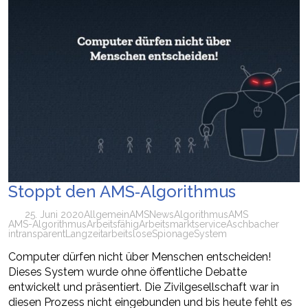
Stoppt den AMS‑Algorithmus
25. Juni 2020
Allgemein
AMS
News
Algorithmus
AMS
AMS-Algorithmus
Arbeitsfähig
Arbeitsmarktservice
Aschbacher
intransparent
Langzeitarbeitslose
Spionage
System
Computer dürfen nicht über Menschen entscheiden!
Dieses System wurde ohne öffentliche Debatte
entwickelt und präsentiert. Die Zivilgesellschaft war in
diesen Prozess nicht eingebunden und bis heute fehlt es