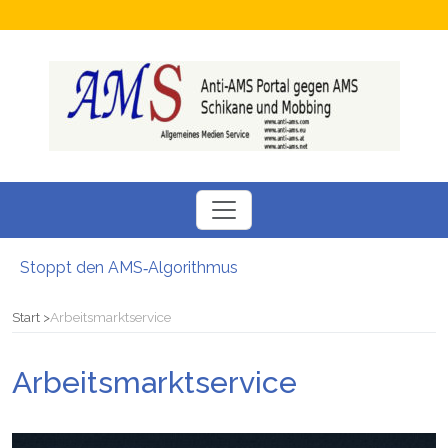
Stoppt den AMS‑Algorithmus
Neuer SÖBSA inservice Feldbach
Neue Perspektiven für Menschen auf der Suche nach einem Arbeitsplatz
Start
Arbeitsmarktservice
Chamäleon Verdacht auf Fördermittel-Missbrauch bei Job-Vermittler
Hokuspokus beim AMS: Esoterische Job-Beratungen
Arbeitsmarktservice
Bezüge gesperrt Junge Familie stand vor dem Nichts: Kritik am AMS